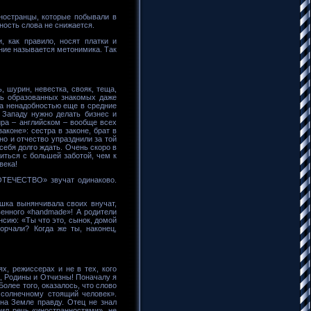
ностранцы, которые побывали в
ность слова не снижается.
, как правило, носят платки и
ение называется метонимика. Так
, шурин, невестка, свояк, теща,
ень образованных знакомых даже
за ненадобностью еще в средние
 Западу нужно делать бизнес и
ира – английском – вообще всех
коне»: сестра в законе, брат в
но и отчество упразднили за той
себя долго ждать. Очень скоро в
иться с большей заботой, чем к
века!
ОТЕЧЕСТВО» звучат одинаково.
ушка вынянчивала своих внучат,
венного «handmade»! А родители
нсию: «Ты что это, сынок, домой
орчали? Когда же ты, наконец,
х, режиссерах и не в тех, кого
а, Родины и Отчизны! Поначалу я
Более того, оказалось, что слово
олнечному стоящий человек».
на Земле правду. Отец не знал
рил речь «иностранностями», не