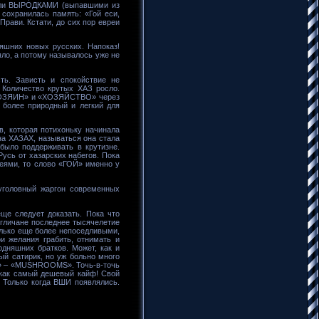
ывали ВЫРОДКАМИ (выпавшими из
сохранилась память: «Гой еси,
рави. Кстати, до сих пор евреи
няшних новых русских. Напоказ!
яло, а потому называлось уже не
ть. Зависть и спокойствие не
 Количество крутых ХАЗ росло.
 «ХОЗЯИН» и «ХОЗЯЙСТВО» через
 более природный и легкий для
в, которая потихоньку начинала
 на ХАЗАХ, называться она стала
было поддерживать в крутизне.
усь от хазарских набегов. Пока
деями, то слово «ГОЙ» именно у
 уголовный жаргон современных
ще следует доказать. Пока что
нгличане последнее тысячелетие
только еще более непоседливыми,
и желания грабить, отнимать и
дняшних братков. Может, как и
й сатирик, но уж больно много
Ы» – «MUSHROOMS». Точь-в-точь
, как самый дешевый кайф! Свой
 Только когда ВШИ появлялись.