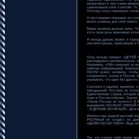
вворачивал в нее слова-иммигр
самоназвали себя «элитой». То 
Поэтому отец сторонился столи
А настоящими творцами он счита
много узнаешь для себя нового, 
Мама прожила дольше папы. Что
кто в свою речь ввинчивал «о’ке
Я иногда думаю, может, и хорош
они иностранцы, приехавшие в Р
Отец всегда говорил: «ДЕТЕЙ 
раскладывать математически, не
Например, «УМ» означало «у ма
набитая информацией. Компьют
РАЗУМ нужен человеку, чтоб
сохранилось только в России. 
указывать, что одно без другого
Соотнося к нашему времени, сч
никудышний. Поэтому их «супе
Единственная страна, которая 
Азии в России поболее. Значи
«Умом Россию не понять!» Я бы
выражения «БОЛЬНО УМНЫЙ НАШ
– В ДЕРЬМЕ МОЧЕНЫЙ». Дети все
Именно наш родной русский язы
РАЗУМный ее создаст, но даже
«ДЬЯВОЛЬСКИ УМЕН». Ведь нев
Тех, кто считал себя умнее дру