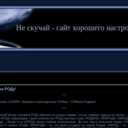
Не скучай - сайт хорошего настр
ва РОДу!
* * *
лова «СЕМЯ». Крепкие и многодетные СЕМьи – СЕМена Родины!
* * *
кий богов считался РОД. Именно он указал людям, что их главная задача на земле, –
ва «РОД» образовано такое количество РОДственных слов: РОДИНА, ПРИРОДА, НА
... Когда-то и «УРОД» было словом похвальным. До сих пор в польском языке «
ился У своего РОДА. ПРИРОДА – то, что было создано на земле Родом. НАРОД – то,