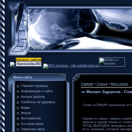
<
Меню сайта
Главная
»
Статьи
»
Мои статьи
Главная страница
Информация о сайте
Михаил Задорнов - Сла
Каталог файлов
Смейтесь на здоровье
Слово «СЕМЬЯ» произошло от с
Видео
Форум
Фотоприколы
Одним из самых главных славянс
именно в нашем языке от сло
Гостевая книга
УРОД, ВЫРОДОК (выкидыш рода)
есть человека, который наход
Обратная связь