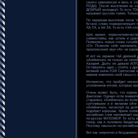
своего равновесия и жить в с
РОДА). После выселения их сч
ДОБРЫЙ молодец!» То есть ГОЙ –
называют русских гоями. Тольк
По окраинам-выселкам изгои то
Кстати, слово «навороченные» т
ХА-ТА, а ХА-ЗА. То есть «ЗА-сп
Шло время, первочеловечеств
совместимы, как штиль и ураг
Появились новые слова «хозяй
«О». Позволю себе напомнить,
произнесения звук «А»: не корова
И вот на окраине той древней 
хАзяйничать не только на своей
Хазария. Долго не давали ИЗГ
Оставалось одно – отнять у др
великий князь-ГОЙ Святослав н
евреев поменяло свой смысл с 
Интересно, что пройдет неско
уголовников-изгоев, которые пр
Очень может быть, что корень
фантазии. Однако если внимате
старались хАзяйничать во всем 
суетливыми и в желании уйти 
хАзяйничать, несмотря на дол
подобает корешам, брили голо
английских слов напоминает н
по-русски МУХОМОР. То есть из
гонор, как и положено бандит
Поэтому «мыться» по-английск
Вот как энергично и безудержн