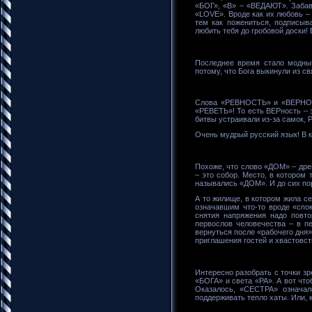
«БОГ», «В» – «ВЕДАЮТ». Забав
«LOVE». Вроде как их любовь – 
тем как пожениться, подписыв
любить тебя до гробовой доски! 
Последнее время стало модн
потому, что Бога выкинули из с
Слова «РЕВНОСТЬ» и «ВЕРНОСТ
«РЕВЕТЬ»! То есть ВЕРность – э
битвы устраивали из-за самок, 
Очень мудрый русский язык! В ка
Похоже, что слово «ДОМ» – дре
– это собор. Место, в котором
назывались «ДОМ». И до сих пор
А то жилище, в котором жила с
означавшим что-то вроде «спок
снятия напряжения надо повто
первослов человечества – в п
вернуться после «рабочего дня»
приглашения гостей и хвастовст
Интересно разобрать с точки зр
«БОГА» и света «РА». А вот чт
Оказалось, «СЕСТРА» означал
поддерживать тепло хаты. Или, 