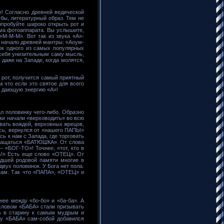
е! Согласно древней ведической
 бы, литературный образ. Тем не
опробуйте широко открыть рот и
гма фотоаппарата. Вы услышите,
«М-М-М». Вот так из звука «А»-
 начало древней мантры: «Аоум-
ок одного из самых популярных
 себя унизительным саму мысль,
 даже на Западе, когда молятся,
.
 рот, получится самый приятный
к что если это святое для всего
, дающую энергию «А»!
ал половинку чего-либо. Образно
ики начали «верховодить» во всю
вать вождей, верховных жрецов,
усь, вернулся от «нашего ПАПЫ»
ь к нам с Запада, где торговать
обращаться «БАТЮШКА». От слова
 «БОГ-ТО»! Точнее, «тот, кто в
ть!» Есть еще слово «ОТЕЦ». От
ядшей родовой памяти многие в
вух половинок. У Бога нет пола.
кам. Так что «ПАПА», «ОТЕЦ» и
нее между «бо-бо» и «ба-ба». А
 словом «БАБА» стали призывать
сь в старину к самым мудрым и
ву «БАБА» сам-собой добавился