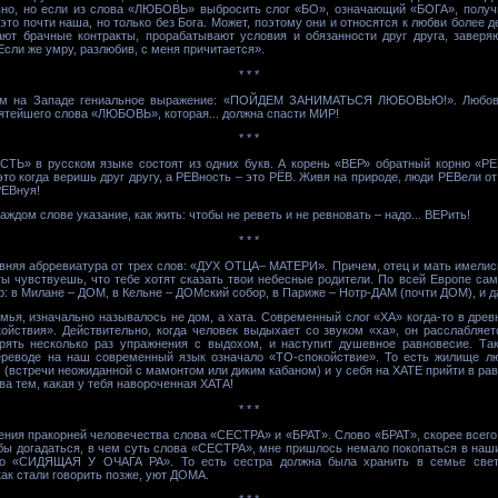
но, но если из слова «ЛЮБОВЬ» выбросить слог «БО», означающий «БОГА», получ
это почти наша, но только без Бога. Может, поэтому они и относятся к любви более д
ают брачные контракты, прорабатывают условия и обязанности друг друга, заверя
Если же умру, разлюбив, с меня причитается».
* * *
ым на Западе гениальное выражение: «ПОЙДЕМ ЗАНИМАТЬСЯ ЛЮБОВЬЮ!». Любовь 
вятейшего слова «ЛЮБОВЬ», которая... должна спасти МИР!
* * *
Ь» в русском языке состоят из одних букв. А корень «ВЕР» обратный корню «РЕ
то когда веришь друг другу, а РЕВность – это РЁВ. Живя на природе, люди РЕВели от 
РЕВнуя!
ждом слове указание, как жить: чтобы не реветь и не ревновать – надо... ВЕРить!
* * *
вняя абрревиатура от трех слов: «ДУХ ОТЦА– МАТЕРИ». Причем, отец и мать имелис
 ты чувствуешь, что тебе хотят сказать твои небесные родители. По всей Европе с
: в Милане – ДОМ, в Кельне – ДОМский собор, в Париже – Нотр-ДАМ (почти ДОМ), и д
емья, изначально называлось не дом, а хата. Современный слог «ХА» когда-то в дре
ойствия». Действительно, когда человек выдыхает со звуком «ха», он расслабляет
рять несколько раз упражнения с выдохом, и наступит душевное равновесие. Та
ереводе на наш современный язык означало «ТО-спокойствие». То есть жилище лю
 (встречи неожиданной с мамонтом или диким кабаном) и у себя на ХАТЕ прийти в равн
ва тем, какая у тебя навороченная ХАТА!
* * *
ения пракорней человечества слова «СЕСТРА» и «БРАТ». Слово «БРАТ», скорее всего,
обы догадаться, в чем суть слова «СЕСТРА», мне пришлось немало покопаться в наш
о «СИДЯЩАЯ У ОЧАГА РА». То есть сестра должна была хранить в семье свет,
как стали говорить позже, уют ДОМА.