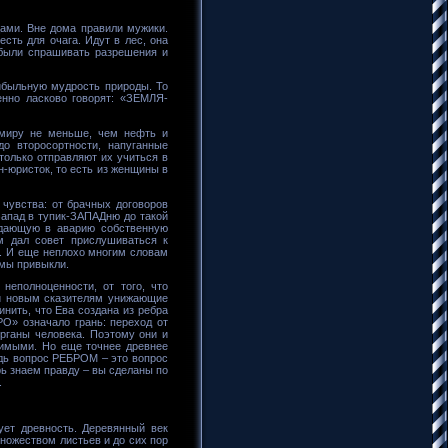
ами. Вне дома правили мужики.
сть для очага. Идут в лес, она
ы были спрашивать разрешения и
ибыльную мудрость природы. То
енно ласково говорят: «ЗЕМЛЯ-
 миру не меньше, чем нефть и
о второсортности, напуганные
только отправляют их учиться в
н-юристок, то есть из женщины в
 чувства: от брачных договоров
 Запад в тупик-ЗАПАДню до такой
адающую в аварию собственную
м дал совет прислушиваться к
. И еще неплохо многим словам
 мы привыкли.
неполноценности, от того, что
ли новым сказителям унижающие
нить, что Ева создана из ребра
РО» означало грань: переход от
рганы человека. Поэтому они и
димыми. Но еще точнее древнее
ь вопрос РЕБРОМ – это вопрос
ь знаем правду – вы сделаны по
.
ет древность. Деревянный век
ножеством листьев и до сих пор