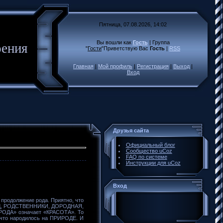
Пятница, 07.08.2026, 14:02
Вы вошли как
Гость
|
Группа
оения
"
Гости
"
Приветствую Вас
Гость
|
RSS
Главная
|
Мой профиль
|
Регистрация
|
Выход
|
Вход
Друзья сайта
Официальный блог
Сообщество uCoz
FAQ по системе
Инструкции для uCoz
Вход
 продолжение рода. Приятно, что
РОД, РОДСТВЕННИКИ, ДОРОДНАЯ,
УРОДА» означает «КРАСОТА». То
 что народилось на ПРИРОДЕ. И