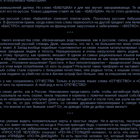
, и получилась «БАБУШКА».
 размышлений далеки. Но слово «БАБУШКА» и для них звучит завораживающе. Те и
осят его по-русски. Только ударение ставят не там – «БАБУШКА». Но от этого целитель
йски русское слово «babushka» означает платок-шаль. Поскольку русские бабушки
. В филологии прием, когда известное слово переносится на другой предмет или явл
 «БЫСТРО», которое перешло на французские закусочные и забегаловки – «BISTRO».
* * *
такого количества слов, обозначающих родственников, как в русском: сноха, деверь
тимологический русский словарь Даля, оказалось, что ни я, ни большинство моих оч
не знают. А Запад вообще подобные «сантименты» из своих языков катапультировал 
ников западным людям в тягость. Нерационально и очень нагрузочно иметь родню.
и этому процессу, как правило, мешают. В одном из самых рациональных языков м
 к общему знаменателю, причем юридическому, обозначив их как «родственников в за
законе... Уголовное мышление! Простите, я был неполиткорректен – юридическое! Заод
 в этом мире потребления, от кого ты родом? Результат таких «реформ» не заставил 
ьях собак стали хоронить с большими почестями, чем родных теток, к кошкам относ
сем недавно за убийство осла в Англии штраф был больше, чем за покушение на чело
что у нас сохранились ОТЧЕСТВА. Только в русском языке слова «ОТЧЕСТВО» и «
 кого ты произошел. А твой род и есть ОТЕЧЕСТВО!
о своих детях, как в России. Невозможно представить себе, чтобы английская баб
ссказывала на ночь сказки, пекла пирожки и кормила с ложечки манной кашей собст
а их неправильные поступки даже когда им за пятьдесят и после того, как ушли на пе
, что ли, от рук отбился? Опять со своими дружками-пенсионерами в сквере т
 что многие из них бывшие зэки!? Ох, не доведет тебя до добра такая жизнь!»
* * *
не умение видеть положительные черты в простых людях. Не в артистах, писателя
тех, кто живет незаметно, но когда в Россию приходит беда, становятся на защиту Род
идесяти лет, как заброшенные в нас, детей, родительские семена начали прорастать. 
 «ПРОСТОЙ ЧЕЛОВЕК» означает «ПО-РА-СТОЯЩИЙ-человек», то есть «по свету с
лово «ПРАВДА»: «ПО-РА-ДАЮЩАЯ». То есть простой человек тот, который бережет 
ствовал родные слова лучше, чем многие советские писатели. Он никогда не мусо