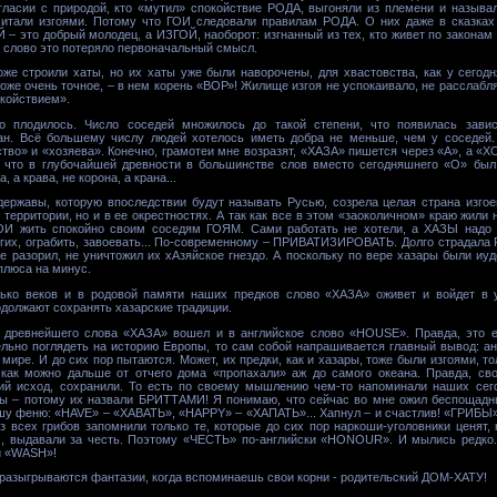
огласии с природой, кто «мутил» спокойствие РОДА, выгоняли из племени и наз
итали изгоями. Потому что ГОИ следовали правилам РОДА. О них даже в сказках 
 это добрый молодец, а ИЗГОЙ, наоборот: изгнанный из тех, кто живет по законам П
о слово это потеряло первоначальный смысл.
же строили хаты, но их хаты уже были наворочены, для хвастовства, как у сегод
оже очень точное, – в нем корень «ВОР»! Жилище изгоя не успокаивало, не расслабл
окойствием».
о плодилось. Число соседей множилось до такой степени, что появилась завис
ан. Всё большему числу людей хотелось иметь добра не меньше, чем у соседей.
ство» и «хозяева». Конечно, грамотеи мне возразят, «ХАЗА» пишется через «А», а
 что в глубочайшей древности в большинстве слов вместо сегодняшнего «О» был
, а крава, не корона, а крана...
державы, которую впоследствии будут называть Русью, созрела целая страна изгое
 территории, но и в ее окрестностях. А так как все в этом «заоколичном» краю жили
ОИ жить спокойно своим соседям ГОЯМ. Сами работать не хотели, а ХАЗЫ надо 
угих, ограбить, завоевать... По-современному – ПРИВАТИЗИРОВАТЬ. Долго страдала Р
е разорил, не уничтожил их хАзяйское гнездо. А поскольку по вере хазары были иу
плюса на минус.
лько веков и в родовой памяти наших предков слово «ХАЗА» оживет и войдет в
одолжают сохранять хазарские традиции.
 древнейшего слова «ХАЗА» вошел и в английское слово «HOUSE». Правда, это е
льно поглядеть на историю Европы, то сам собой напрашивается главный вывод: а
мире. И до сих пор пытаются. Может, их предки, как и хазары, тоже были изгоями, 
как можно дальше от отчего дома «пропахали» аж до самого океана. Правда, сво
гий исход, сохранили. То есть по своему мышлению чем-то напоминали наших сего
вы – потому их назвали БРИТТАМИ! Я понимаю, что сейчас во мне ожил беспощадны
ашу феню: «HAVE» – «ХАВАТЬ», «HAPPY» – «ХАПАТЬ»... Хапнул – и счастлив! «ГРИБ
 всех грибов запомнили только те, которые до сих пор наркоши-уголовники ценят
ам, выдавали за честь. Поэтому «ЧЕСТЬ» по-английски «HONOUR». И мылись редко.
и «WASH»!
о разыгрываются фантазии, когда вспоминаешь свои корни - родительский ДОМ-ХАТУ!