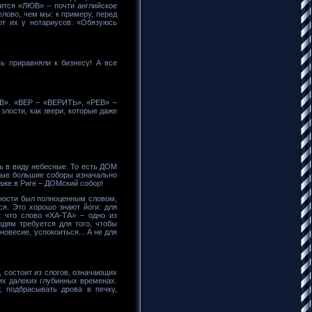
ится «ЛЮВ» – почти английское
елово, чем мы: к примеру, перед
ют их у нотариусов: «Обязуюсь
приравняли к бизнесу! А все
В». «ВЕР – «ВЕРИТЬ», «РЕВ» –
злости, как звери, которые даже
ь в виду небесные. То есть ДОМ
амые большие соборы изначально
аже в Риге – ДОМский собор!
вности был полноценным словом,
ся. Это хорошо знают йоги: для
к что слово «ХА-ТА» – одно из
дям требуется для того, чтобы
овесие, успокоиться... А не для
 состоит из слогов, означающих
их далеких глубинных временах.
 подбрасывать дрова в печку,