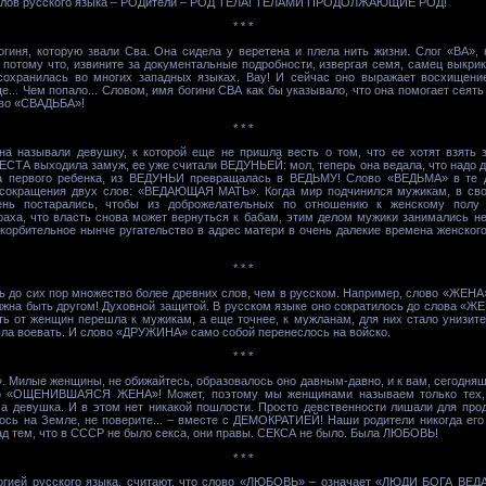
х слов русского языка – РОДители – РОД ТЕЛА! ТЕЛАМИ ПРОДОЛЖАЮЩИЕ РОД!
* * *
гиня, которую звали Сва. Она сидела у веретена и плела нить жизни. Слог «ВА», 
 потому что, извините за документальные подробности, извергая семя, самец выкрик
сохранилась во многих западных языках. Вау! И сейчас оно выражает восхищени
ще... Чем попало... Словом, имя богини СВА как бы указывало, что она помогает сеят
ово «СВАДЬБА»!
* * *
называли девушку, к которой еще не пришла весть о том, что ее хотят взять 
ЕСТА выходила замуж, ее уже считали ВЕДУНЬЕЙ: мол, теперь она ведала, что надо д
ла первого ребенка, из ВЕДУНЬИ превращалась в ВЕДЬМУ! Слово «ВЕДЬМА» в те д
т сокращения двух слов: «ВЕДАЮЩАЯ МАТЬ». Когда мир подчинился мужикам, в св
ень постарались, чтобы из доброжелательных по отношению к женскому полу 
раха, что власть снова может вернуться к бабам, этим делом мужики занимались н
скорбительное нынче ругательство в адрес матери в очень далекие времена женског
* * *
ь до сих пор множество более древних слов, чем в русском. Например, слово «ЖЕН
жна быть другом! Духовной защитой. В русском языке оно сократилось до слова «ЖЕН
ь от женщин перешла к мужикам, а еще точнее, к мужланам, для них стало унизите
была воевать. И слово «ДРУЖИНА» само собой перенеслось на войско.
* * *
Милые женщины, не обижайтесь, образовалось оно давным-давно, и к вам, сегодняш
 «ОЩЕНИВШАЯСЯ ЖЕНА»! Может, поэтому мы женщинами называем только тех, к
 а девушка. И в этом нет никакой пошлости. Просто девственности лишали для про
ось на Земле, не поверите... – вместе с ДЕМОКРАТИЕЙ! Наши родители никогда его 
д тем, что в СССР не было секса, они правы. СЕКСА не было. Была ЛЮБОВЬ!
* * *
логией русского языка, считают, что слово «ЛЮБОВЬ» – означает «ЛЮДИ БОГА В