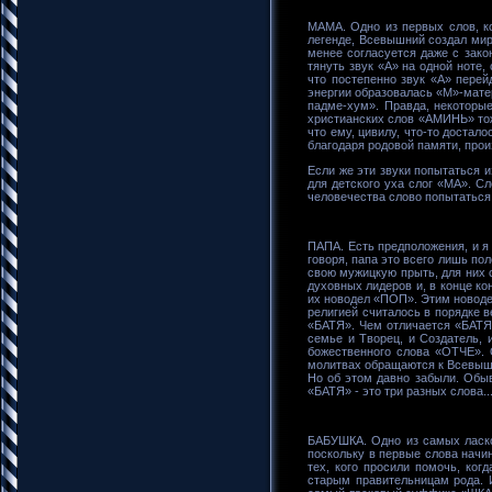
МАМА. Одно из первых слов, ко
легенде, Всевышний создал мир 
менее согласуется даже с зако
тянуть звук «А» на одной ноте
что постепенно звук «А» перей
энергии образовалась «М»-мате
падме-хум». Правда, некоторы
христианских слов «АМИНЬ» тоже
что ему, цивилу, что-то достал
благодаря родовой памяти, произ
Если же эти звуки попытаться и
для детского уха слог «МА». Сл
человечества слово попытаться
ПАПА. Есть предположения, и я 
говоря, папа это всего лишь по
свою мужицкую прыть, для них 
духовных лидеров и, в конце к
их новодел «ПОП». Этим новодел
религией считалось в порядке 
«БАТЯ». Чем отличается «БАТЯ»
семье и Творец, и Создатель, 
божественного слова «ОТЧЕ». 
молитвах обращаются к Всевышне
Но об этом давно забыли. Обы
«БАТЯ» - это три разных слова...
БАБУШКА. Одно из самых ласков
поскольку в первые слова начи
тех, кого просили помочь, ко
старым правительницам рода. 