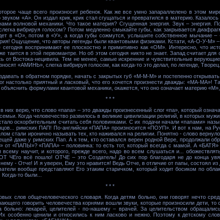
* * *
торое чаще всего произносит ребенок. Как же все умно запараллелено в этом мир
звуком «А». Он издал крик, крик стал сгущаться и превратился в материю. Казалось
нами волновой механики. Что такое материя? Сгущенная энергия. Звук – энергия. П
, слегка вибрируя голосом? Потом медленно смыкайте губы, как закрывается диафра
дет в «О», потом в «У», а когда губы сожмутся, услышите собственное мычание – 
рия! Ощущение, что авторы легенды были квантовыми физиками. Кстати, «А-О-У-М» –
е сегодня воспринимают ее плоскостно и примитивно как «ОМ». Интересно, что ист
 таится в этой первомантре. Но об этом сегодня никто не знает. Запад считает для
ось от Востока-нецивила. Тем не менее, самые искренние и чувствительные верующие
носят «АМИНЬ», слегка вибрируя голосом, как когда-то это делал, по легенде, Творец
здавать в обратном порядке, начать с закрытых губ «М-М-М» и постепенно открывать
ог настолько приятный и ласковый, что его хочется произнести дважды: «МА-МА»! Та
 объяснить формулами квантовой механики, окажется, что оно означает материю «М»
* * *
в них верю, что слово «папа» – это дважды произнесенный слог «па», который означ
лсемьи. Когда человечество развилось в великие цивилизации религий, в которых муж
стало оскорбительным считать себя половинками. С их подачи начали «папами» назы
онцов... римских ПАП! По-английски «ПАПА» произносится «ПОУП». И вот к нам, на Р
ом стали иронично называть тех, кто наживался на религии. Понятно - слово вернулос
вещей даже у римских Пап. А к тем, кто оставался верен родной Вере, продолжали 
 от «ПАПЫ»? «ПАПА» – половинка: то есть тот, который всегда с мамой. А «БАТЯ» –
и всему научит, и которого, прежде всего, надо во всем слушаться и... обожествля
ОТ ЧЕго всё пошло! ОТЧЕ – это Создатель! До сих пор благодаря не до конца ув
му - Отче! И я уверен, Ему это нравится! Ведь Отче, в отличие от папы, состоял из д
ватели вообще представляют Его этаким старичком, который ходит босиком по обла
 Когда-то были...
* * *
ых слов общечеловеческого словаря. Когда детям больно, они говорят нечто сред
нающего говорить человечества корнями вошли звуки, которые произносили дети, то
гда больно: лекарей, целителей - по-нашему – врачей. За целительством обращали
Их особенно ценили и относились к ним ласково и нежно. Поэтому к детскому сло