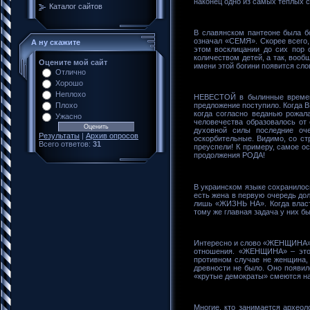
наконец одно из самых теплы
Каталог сайтов
В славянском пантеоне была бо
означал «СЕМЯ». Скорее всего,
А ну скажите
этом восклицании до сих пор 
количеством детей, а так, вооб
Оцените мой сайт
имени этой богини появится сл
Отлично
Хорошо
Неплохо
НЕВЕСТОЙ в былинные времена 
Плохо
предложение поступило. Когда В
когда согласно веданью рожа
Ужасно
человечества образовалось о
духовной силы последние оч
Результаты
|
Архив опросов
оскорбительные. Видимо, со ст
Всего ответов:
31
преуспели! К примеру, самое о
продолжения РОДА!
В украинском языке сохранилос
есть жена в первую очередь дол
лишь «ЖИЗНЬ НА». Когда власт
тому же главная задача у них 
Интересно и слово «ЖЕНЩИНА». 
отношения. «ЖЕНЩИНА» – это
противном случае не женщина,
древности не было. Оно появил
«крутые демократы» смеются на
Многие, кто занимается архео