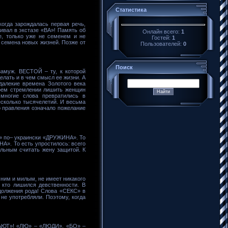
Статистика
когда зарождалась первая речь,
ивал в экстазе «ВА»! Память об
Онлайн всего:
1
е, только уже не семенем и не
Гостей:
1
ь семена новых жизней. Позже от
Пользователей:
0
Поиск
замуж. ВЕСТОЙ – ту, к которой
елать и в чем смысл ее жизни. А
алекие времена Золотого века
оем стремлении лишить женщин
многие слова превратились в
есколько тысячелетий. И весьма
о правления означало пожелание
А» по– украински «ДРУЖИНА». То
А». То есть упростилось: всего
льным считать жену защитой. К
ним и милым, не имеет никакого
то лишился девственности. В
должения рода! Слова «СЕКС» в
не употребляли. Поэтому, когда
ЕДАЮТ»! «ЛЮ» – «ЛЮДИ», «БО» –