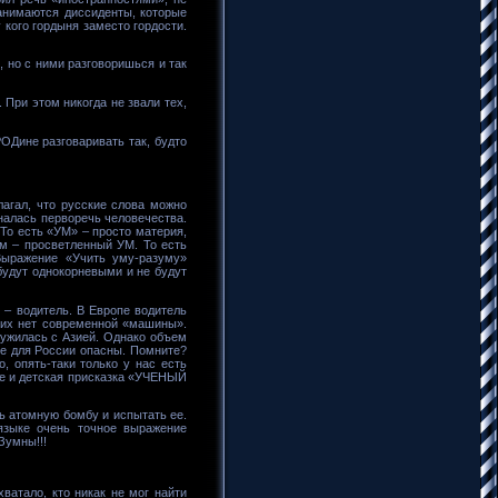
занимаются диссиденты, которые
 кого гордыня заместо гордости.
, но с ними разговоришься и так
При этом никогда не звали тех,
РОДине разговаривать так, будто
агал, что русские слова можно
налась перворечь человечества.
То есть «УМ» – просто материя,
м – просветленный УМ. То есть
ыражение «Учить уму-разуму»
будут однокорневыми и не будут
 – водитель. В Европе водитель
них нет современной «машины».
ружилась с Азией. Однако объем
е для России опасны. Помните?
, опять-таки только у нас есть
 и детская присказка «УЧЕНЫЙ
ь атомную бомбу и испытать ее.
 языке очень точное выражение
умны!!!
хватало, кто никак не мог найти