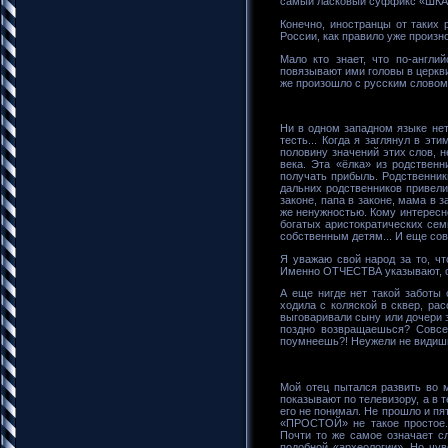
самый ласковый суффикс «ШКА»
Конечно, иностранцы от таких
России, как правило уже произн
Мало кто знает, что по-англи
повязывают ими головы в церкви
же произошло с русским словом
Ни в одном западном языке нет 
тесть... Когда я заглянул в э
половину значений этих слов, 
века. Эта «ёлка» из родствен
получать прибыль. Родственник
дальних родственников привели
законе, папа в законе, мама в 
же ненужностью. Кому интересно
богатых аристократических сем
собственным детям... И еще сов
Я уважаю свой народ за то, 
Именно ОТЧЕСТВА указывают, от
А еще нигде нет такой заботы 
ходила с коляской в сквер, ра
выговаривали сыну или дочери з
поздно возвращаешься? Совсем
поумнеешь?! Неужели не видишь,
Мой отец пытался развить во м
показывают по телевизору, а в 
его не понимал. Не прошло и пят
«ПРОСТОЙ» не такое простое.
Почти то же самое означает с
подобной «археологии». Но чув