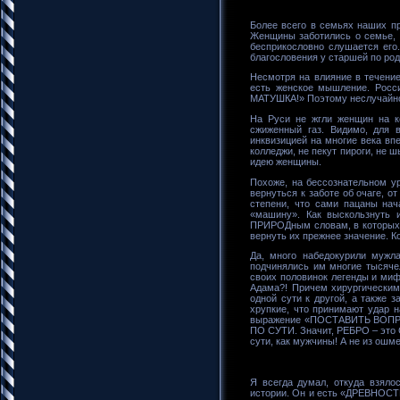
Более всего в семьях наших п
Женщины заботились о семье, о
бесприкословно слушается его.
благословения у старшей по род
Несмотря на влияние в течени
есть женское мышление. Росси
МАТУШКА!» Поэтому неслучайн
На Руси не жгли женщин на к
сжиженный газ. Видимо, для 
инквизицией на многие века вп
колледжи, не пекут пироги, не 
идею женщины.
Похоже, на бессознательном ур
вернуться к заботе об очаге, о
степени, что сами пацаны на
«машину». Как выскользнуть 
ПРИРОДным словам, в которых 
вернуть их прежнее значение. 
Да, много набедокурили мужла
подчинялись им многие тысяче
своих половинок легенды и мифы
Адама?! Причем хирургическим 
одной сути к другой, а также
хрупкие, что принимают удар 
выражение «ПОСТАВИТЬ ВОПРОС
ПО СУТИ. Значит, РЕБРО – это 
сути, как мужчины! А не из ошм
Я всегда думал, откуда взял
истории. Он и есть «ДРЕВНОСТЬ