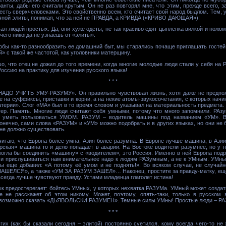
анты, дабы его считали крутым. Он не раз повторял мне, что этим, прежде всего, 
есть сверхчеловеками. Это свойственно всем, кто считает свой народ быдлом. Тем, у
чной элиты, понимая, что за ней не ПРАВДА, а КРИВДА («КРИВО ДАЮЩАЯ»)!
л людей простых. Да, они хуже одеты, не так красиво едят цыпленка вилкой и ножом
чего никогда не узнаешь от «элиты».
бы как-то разнообразить ее домашний быт, мы старались почаще приглашать гостей. 
й» с такой же частотой, как уголовники матерщину.
о, что отец не дожил до того времени, когда многие молодые люди стали у себя на 
оссию на практику для изучения русского языка!
* * *
НАДО УЧИТЬ УМУ-РАЗУМУ». Он правильно чувствовал жизнь, хотя даже не предпол
 на суффиксы, приставки и корни, а на некие атомы-звукосочетания, с которых начи
терии». Слог «МА» был в то время словом и указывал на материальность предмета. 
ер. Память. Многие люди считают себя умными, потому что много запомнили. РАзу
ы уметь пользоваться УМОМ. РАЗУМ – водитель машины под названием «УМ». В
Конечно, сами слова «РАЗУМ» и «УМ» можно подобрать и в других языках, но они не 
 не должно существовать.
итаю, что Европа более умна, Азия более разумна. В Европе лучше машина, в Азии
рская» машина то и дело попадает в аварии. На Востоке водители разумнее, но у 
могла бы соединить «машину» с «водителем», это Россия. Именно в ней Европа под
т, и прислушиваться нам внимательнее надо к людям РАЗумным, а не к УМным. УМны
 еще добавил: «А потому её умом и не поднять!». Во всяком случае, не случайно
ЕЛСЯ», а также «УМ ЗА РАЗУМ ЗАШЕЛ»… Наконец, простите за правду-матку, еще
гда лучше чувствуют правду. Устами младенца глаголет истина!
к предостерегает: бойтесь УМных, у которых нехватка РАЗУМа. УМный может создат
 не расскажет об этом никому. Может, поэтому, опять-таки, только в русском
озможно сказать «ДЬЯВОЛЬСКИ РАЗУМЕН». Темные силы УМны! Простые люди – РАЗ
* * *
гих (как бы сказали сегодня – элитой) постоянно суетился, кому всегда чего-то не 