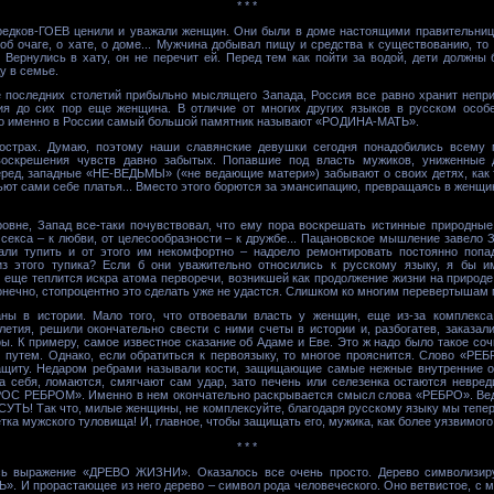
* * *
редков-ГОЕВ ценили и уважали женщин. Они были в доме настоящими правительниц
б очаге, о хате, о доме... Мужчина добывал пищу и средства к существованию, то е
 Вернулись в хату, он не перечит ей. Перед тем как пойти за водой, дети должн
у в семье.
е последних столетий прибыльно мыслящего Запада, Россия все равно хранит непр
я до сих пор еще женщина. В отличие от многих других языков в русском особ
о именно в России самый большой памятник называют «РОДИНА-МАТЬ».
острах. Думаю, поэтому наши славянские девушки сегодня понадобились всему
воскрешения чувств давно забытых. Попавшие под власть мужиков, униженные д
еред, западные «НЕ-ВЕДЬМЫ» («не ведающие матери») забывают о своих детях, как 
шьют сами себе платья... Вместо этого борются за эмансипацию, превращаясь в женщи
овне, Запад все-таки почувствовал, что ему пора воскрешать истинные природные
т секса – к любви, от целесообразности – к дружбе... Пацановское мышление завело
чали тупить и от этого им некомфортно – надоело ремонтировать постоянно поп
из этого тупика? Если б они уважительно относились к русскому языку, я бы и
еще теплится искра атома перворечи, возникшей как продолжение жизни на природе
Конечно, стопроцентно это сделать уже не удастся. Слишком ко многим перевертышам
ны в истории. Мало того, что отвоевали власть у женщин, еще из-за комплекса 
летия, решили окончательно свести с ними счеты в истории и, разбогатев, заказа
. К примеру, самое известное сказание об Адаме и Еве. Это ж надо было такое сочи
путем. Однако, если обратиться к первоязыку, то многое прояснится. Слово «РЕБ
 защиту. Недаром ребрами называли кости, защищающие самые нежные внутренние о
на себя, ломаются, смягчают сам удар, зато печень или селезенка остаются невре
 РЕБРОМ». Именно в нем окончательно раскрывается смысл слова «РЕБРО». Вед
СУТЬ! Так что, милые женщины, не комплексуйте, благодаря русскому языку мы тепер
етка мужского туловища! И, главное, чтобы защищать его, мужика, как более уязвимого
* * *
ось выражение «ДРЕВО ЖИЗНИ». Оказалось все очень просто. Дерево символизиру
». И прорастающее из него дерево – символ рода человеческого. Оно ветвистое, с м