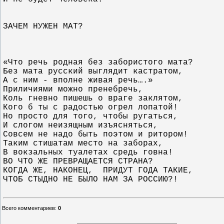
ЗАЧЕМ НУЖЕН МАТ?
«Что речь родная без забористого мата?
Без мата русский выглядит кастратом,
А с ним - вполне живая речь….»
Приличиями можно пренебречь, 
Коль гневно пишешь о враге заклятом,
Кого б ты с радостью огрел лопатой!
Но просто для того, чтобы ругаться,
И слогом неизящным изъясняться,
Совсем не надо быть поэтом и ритором!
Таким стишатам место на заборах,
В вокзальных туалетах средь говна!
ВО ЧТО ЖЕ ПРЕВРАЩАЕТСЯ СТРАНА?
КОГДА ЖЕ, НАКОНЕЦ,
ПРИДУТ ГОДА ТАКИЕ,
ЧТОБ СТЫДНО НЕ БЫЛО НАМ ЗА РОССИЮ?!
Всего комментариев
:
0