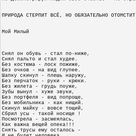
ПРИРОДА СТЕРПИТ ВСЁ, НО ОБЯЗАТЕЛЬНО ОТОМСТИТ
Мой Милый
Снял он обувь - стал по-ниже, 
Снял пальто и стал худее.
Без костюма - лоск пожиже,
Без очков - на вид глупее.
Шапку скинул - плешь наружу,
Без перчаток - руки - крюки.
Без жилета - грудь поуже,
Зубы вынул - хуже звуки,
Без портфеля - вид попроще,
Без мобильника - как нищий.
Скинул майку - вовсе тощий,
Сбрил усы - такой носище !
Посмотрела - засмеялась,
Как важна вещей опека!!!
Снять трусы ему осталось - 
И не будет человека.