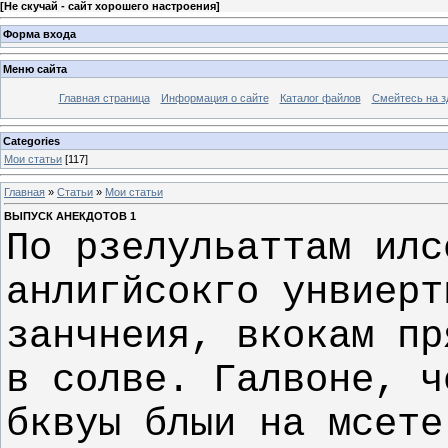
[
Не скучай - сайт хорошего настроения
]
Форма входа
Меню сайта
Главная страница
Информация о сайте
Каталог файлов
Смейтесь на з
Categories
Мои статьи
[117]
Главная
»
Статьи
»
Мои статьи
ВЫПУСК АНЕКДОТОВ 1
По рзелульаттам илс
анлигйсокго унвиерт
занчнеия, вкокам пр
в солве. Галвоне, ч
бквуы блыи на мсете