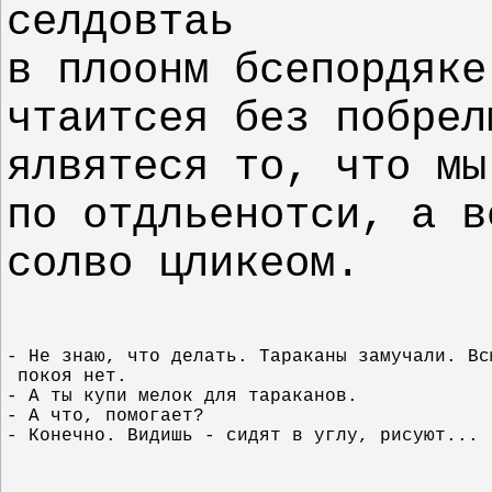
селдовтаь
в плоонм бсепордяке
чтаитсея без побрел
ялвятеся то, что мы
по отдльенотси, а в
солво цликеом.
- Не знаю, что делать. Тараканы замучали. Вс
 покоя нет.
- А ты купи мелок для тараканов.
- А что, помогает?
- Конечно. Видишь - сидят в углу, рисуют...