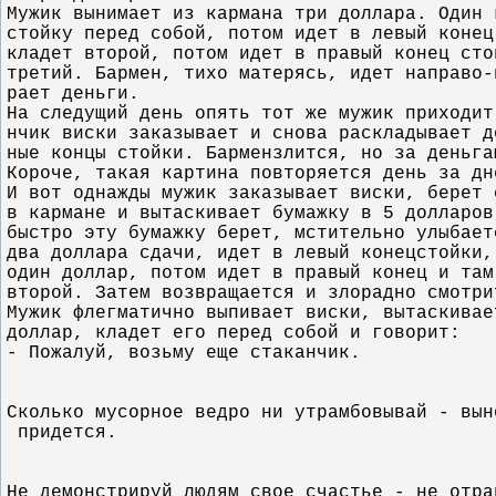
Мужик вынимает из кармана три доллара. Один 
стойку перед собой, потом идет в левый конец
кладет второй, потом идет в правый конец сто
третий. Бармен, тихо матерясь, идет направо-
рает деньги.
На следущий день опять тот же мужик приходит
нчик виски заказывает и снова раскладывает д
ные концы стойки. Бармензлится, но за деньга
Короче, такая картина повторяется день за дн
И вот однажды мужик заказывает виски, берет 
в кармане и вытаскивает бумажку в 5 долларов
быстро эту бумажку берет, мстительно улыбает
два доллара сдачи, идет в левый конецстойки,
один доллар, потом идет в правый конец и там
второй. Затем возвращается и злорадно смотри
Мужик флегматично выпивает виски, вытаскивае
доллар, кладет его перед собой и говорит:
- Пожалуй, возьму еще стаканчик.
Сколько мусорное ведро ни утрамбовывай - вын
 придется.
Не демонстрируй людям свое счастье - не отра