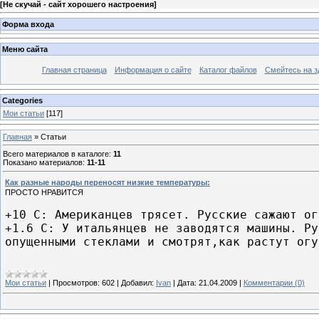
[
Не скучай - сайт хорошего настроения
]
Форма входа
Меню сайта
Главная страница
Информация о сайте
Каталог файлов
Смейтесь на з
Categories
Мои статьи
[117]
Главная
»
Статьи
Всего материалов в каталоге
:
11
Показано материалов
:
11-11
Как разные народы переносят низкие температуры:
ПРОСТО НРАВИТСЯ
+10 C: Американцев трясет. Русские сажают ог
+1.6 C: У итальянцев не заводятся машины. Ру
опущенными стеклами и смотрят,как растут огу
Мои статьи
|
Просмотров:
602
|
Добавил:
Ivan
|
Дата:
21.04.2009
|
Комментарии (0)